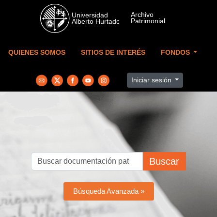
Skip to main content
QUIENES SOMOS
SITIOS DE INTERÉS
FONDOS
Iniciar sesión
Buscar
Búsqueda Avanzada »