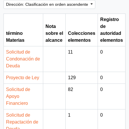
Dirección: Clasificación en orden ascendente
Registro
Nota
de
término
sobre el
Colecciones
autoridad
Materias
alcance
elementos
elementos
Solicitud de
11
0
Condonación de
Deuda
Proyecto de Ley
129
0
Solicitud de
82
0
Apoyo
Financiero
Solicitud de
1
0
Repactación de
Deuda