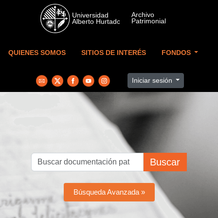
Skip to main content
QUIENES SOMOS
SITIOS DE INTERÉS
FONDOS
Iniciar sesión
Buscar
Búsqueda Avanzada »