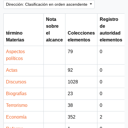
Dirección: Clasificación en orden ascendente
Nota
Registro
sobre
de
término
el
Colecciones
autoridad
Materias
alcance
elementos
elementos
Aspectos
79
0
políticos
Actas
92
0
Discursos
1028
0
Biografías
23
0
Terrorismo
38
0
Economía
352
2