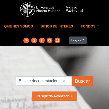
Skip to main content
QUIENES SOMOS
SITIOS DE INTERÉS
FONDOS
Log in
Buscar
Búsqueda Avanzada »