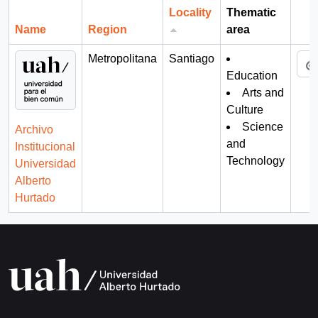
Locality
Thematic
Name
Region
area
Cli
Metropolitana
Santiago
Education
Arts and
Culture
Science
Archivo
and
Institucional
Technology
Universidad
Alberto
Hurtado