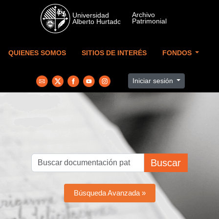
Skip to main content
QUIENES SOMOS
SITIOS DE INTERÉS
FONDOS
Iniciar sesión
Buscar
Búsqueda Avanzada »