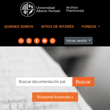
Skip to main content
QUIENES SOMOS
SITIOS DE INTERÉS
FONDOS
Iniciar sesión
Buscar
Búsqueda Avanzada »