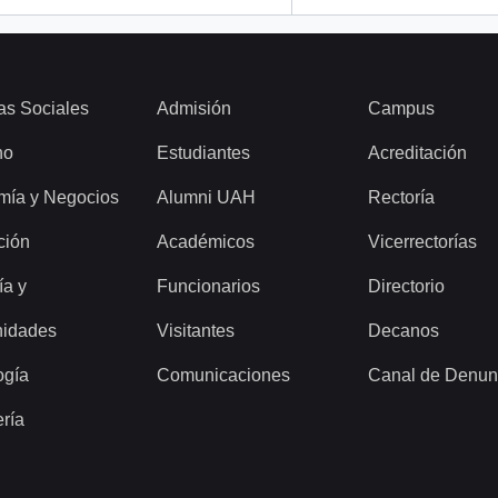
as Sociales
Admisión
Campus
ho
Estudiantes
Acreditación
mía y Negocios
Alumni UAH
Rectoría
ción
Académicos
Vicerrectorías
ía y
Funcionarios
Directorio
idades
Visitantes
Decanos
ogía
Comunicaciones
Canal de Denun
ería