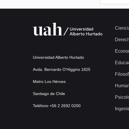
Cienci
Derec
Econo
Universidad Alberto Hurtado
Educa
Avda. Bernardo O’Higgins 1825
Filosof
Metro Los Héroes
Human
Santiago de Chile
Psicol
Teléfono +56 2 2692 0200
Ingeni