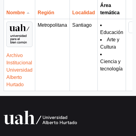
Área
Nombre
Región
Localidad
temática
Por
Metropolitana
Santiago
Educación
Arte y
Cultura
Archivo
Ciencia y
Institucional
tecnología
Universidad
Alberto
Hurtado