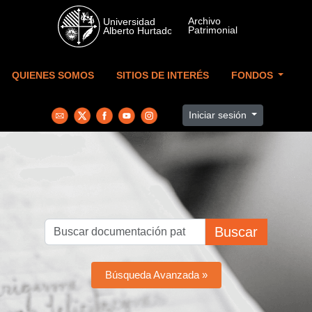
Skip to main content
QUIENES SOMOS
SITIOS DE INTERÉS
FONDOS
Iniciar sesión
Buscar
Búsqueda Avanzada »