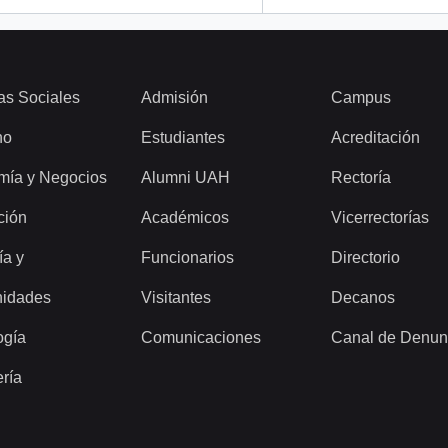
as Sociales
Admisión
Campus
ho
Estudiantes
Acreditación
mía y Negocios
Alumni UAH
Rectoría
ción
Académicos
Vicerrectorías
ía y
Funcionarios
Directorio
idades
Visitantes
Decanos
ogía
Comunicaciones
Canal de Denun
ería