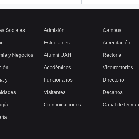
as Sociales
Admisión
Campus
ho
Estudiantes
Acreditación
mía y Negocios
Alumni UAH
Rectoría
ción
Académicos
Vicerrectorías
ía y
Funcionarios
Directorio
idades
Visitantes
Decanos
ogía
Comunicaciones
Canal de Denun
ería