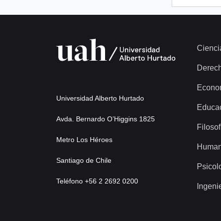
Cienci
Derec
Econo
Universidad Alberto Hurtado
Educa
Avda. Bernardo O’Higgins 1825
Filosof
Metro Los Héroes
Human
Santiago de Chile
Psicol
Teléfono +56 2 2692 0200
Ingeni