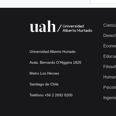
Cienci
Derec
Econo
Universidad Alberto Hurtado
Educa
Avda. Bernardo O’Higgins 1825
Filosof
Metro Los Héroes
Human
Santiago de Chile
Psicol
Teléfono +56 2 2692 0200
Ingeni