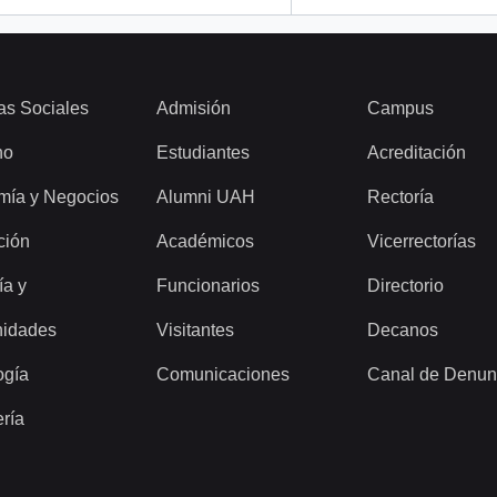
as Sociales
Admisión
Campus
ho
Estudiantes
Acreditación
mía y Negocios
Alumni UAH
Rectoría
ción
Académicos
Vicerrectorías
ía y
Funcionarios
Directorio
idades
Visitantes
Decanos
ogía
Comunicaciones
Canal de Denun
ería