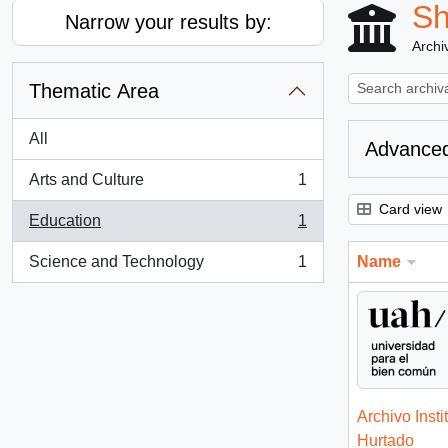
Sh
Narrow your results by:
Archiv
Thematic Area
All
Advanced
Arts and Culture
1
, 1 results
Card view
Education
1
, 1 results
Science and Technology
1
Name
, 1 results
Archivo Insti
Hurtado