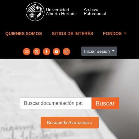
Skip to main content
QUIENES SOMOS
SITIOS DE INTERÉS
FONDOS
Iniciar sesión
Buscar
Búsqueda Avanzada »