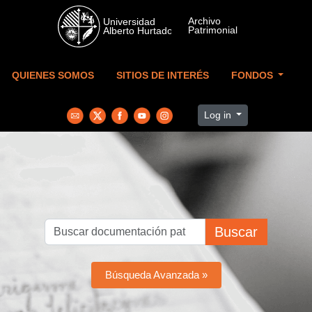
Skip to main content
QUIENES SOMOS
SITIOS DE INTERÉS
FONDOS
Log in
Buscar
Búsqueda Avanzada »