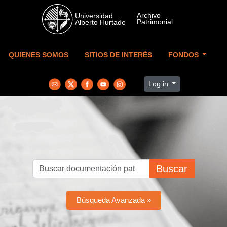
Skip to main content
QUIENES SOMOS
SITIOS DE INTERÉS
FONDOS
Log in
Buscar
Búsqueda Avanzada »