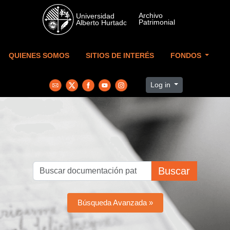
Skip to main content
QUIENES SOMOS
SITIOS DE INTERÉS
FONDOS
Log in
Buscar
Búsqueda Avanzada »