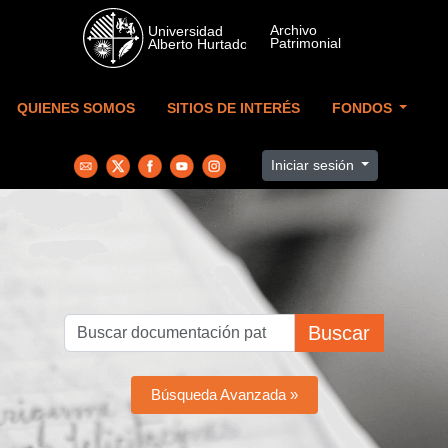
Skip to main content
QUIENES SOMOS
SITIOS DE INTERÉS
FONDOS
Iniciar sesión
Buscar
Búsqueda Avanzada »