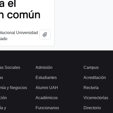
titucional Universidad
Añadir al portapapeles
tado
as Sociales
Admisión
Campus
ho
Estudiantes
Acreditación
mía y Negocios
Alumni UAH
Rectoría
ción
Académicos
Vicerrectorías
ía y
Funcionarios
Directorio