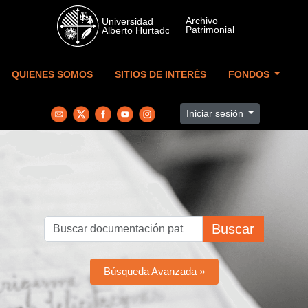
Skip to main content
QUIENES SOMOS
SITIOS DE INTERÉS
FONDOS
Iniciar sesión
Buscar
Búsqueda Avanzada »