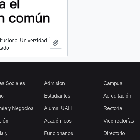
titucional Universidad
Add to clipboard
tado
as Sociales
Admisión
Campus
ho
Estudiantes
Acreditación
mía y Negocios
Alumni UAH
Rectoría
ción
Académicos
Vicerrectorías
ía y
Funcionarios
Directorio