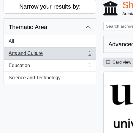
Sh
Narrow your results by:
Archiv
Thematic Area
All
Advanced
Arts and Culture
1
, 1 results
Card view
Education
1
, 1 results
Science and Technology
1
, 1 results