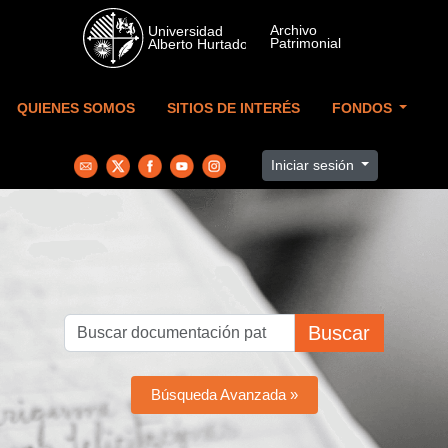
Skip to main content
QUIENES SOMOS
SITIOS DE INTERÉS
FONDOS
Iniciar sesión
Buscar
Búsqueda Avanzada »