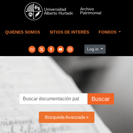
Skip to main content
QUIENES SOMOS
SITIOS DE INTERÉS
FONDOS
Log in
Buscar
Búsqueda Avanzada »