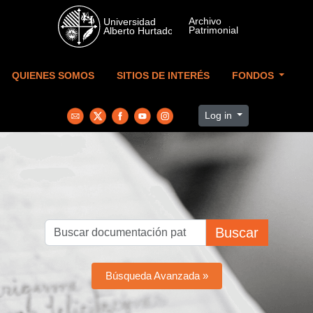
Skip to main content
QUIENES SOMOS
SITIOS DE INTERÉS
FONDOS
Log in
Buscar
Búsqueda Avanzada »