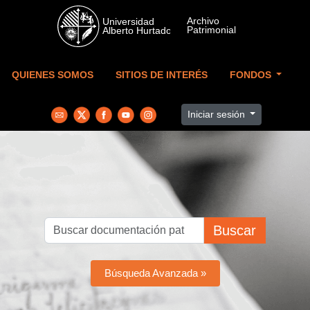
Skip to main content
QUIENES SOMOS
SITIOS DE INTERÉS
FONDOS
Iniciar sesión
Buscar
Búsqueda Avanzada »