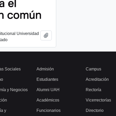
titucional Universidad
Añadir al portapapeles
tado
as Sociales
Admisión
Campus
ho
Estudiantes
Acreditación
mía y Negocios
Alumni UAH
Rectoría
ción
Académicos
Vicerrectorías
ía y
Funcionarios
Directorio