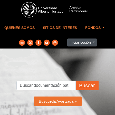
Skip to main content
QUIENES SOMOS
SITIOS DE INTERÉS
FONDOS
Iniciar sesión
Buscar
Búsqueda Avanzada »