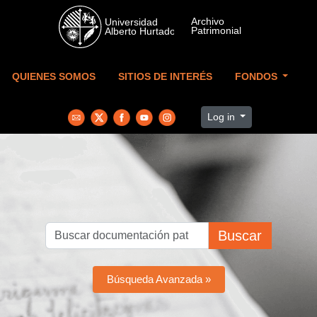
Skip to main content
QUIENES SOMOS
SITIOS DE INTERÉS
FONDOS
Log in
Buscar
Búsqueda Avanzada »