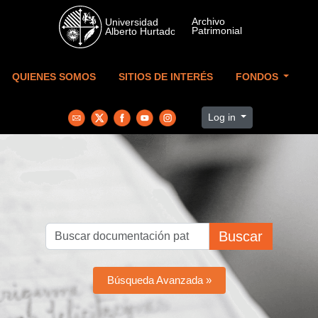
Skip to main content
QUIENES SOMOS
SITIOS DE INTERÉS
FONDOS
Log in
Buscar
Búsqueda Avanzada »