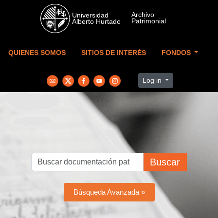
Skip to main content
QUIENES SOMOS
SITIOS DE INTERÉS
FONDOS
Log in
Buscar
Búsqueda Avanzada »