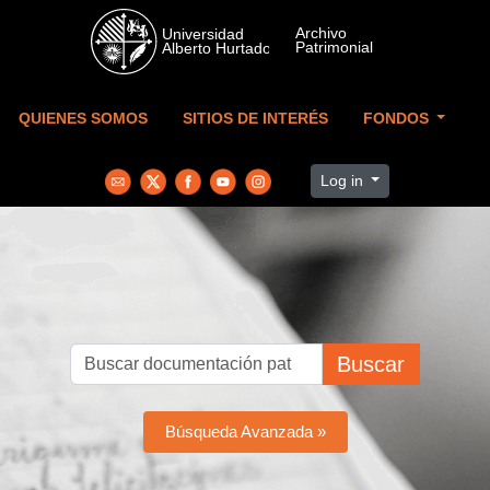
Skip to main content
QUIENES SOMOS
SITIOS DE INTERÉS
FONDOS
Log in
Buscar
Búsqueda Avanzada »