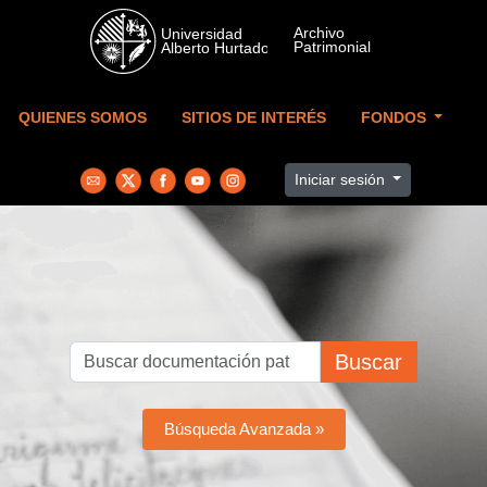
Skip to main content
QUIENES SOMOS
SITIOS DE INTERÉS
FONDOS
Iniciar sesión
Buscar
Búsqueda Avanzada »