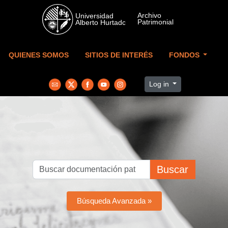
Skip to main content
QUIENES SOMOS
SITIOS DE INTERÉS
FONDOS
Log in
Buscar
Búsqueda Avanzada »