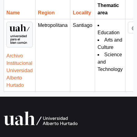
Thematic
Name
Region
Locality
area
Cli
Metropolitana
Santiago
Education
Arts and
Culture
Science
Archivo
and
Institucional
Technology
Universidad
Alberto
Hurtado