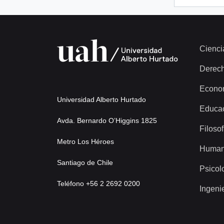
Cienci
Derec
Econo
Universidad Alberto Hurtado
Educa
Avda. Bernardo O’Higgins 1825
Filosof
Metro Los Héroes
Human
Santiago de Chile
Psicol
Teléfono +56 2 2692 0200
Ingeni