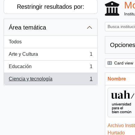
Mo
Restringir resultados por:
Instit
Área temática
Todos
Opciones
Arte y Cultura
1
, 1 resultados
Card view
Educación
1
, 1 resultados
Ciencia y tecnología
1
Nombre
, 1 resultados
Archivo Insti
Hurtado