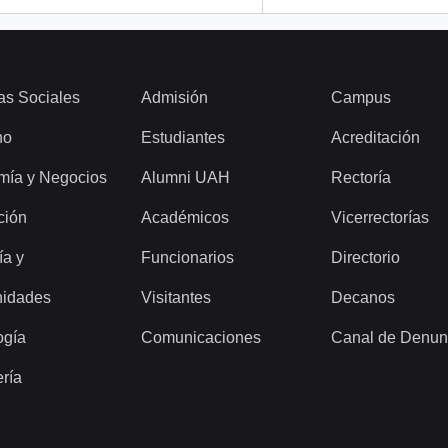
as Sociales
Admisión
Campus
ho
Estudiantes
Acreditación
mía y Negocios
Alumni UAH
Rectoría
ción
Académicos
Vicerrectorías
ía y
Funcionarios
Directorio
idades
Visitantes
Decanos
ogía
Comunicaciones
Canal de Denun
ería