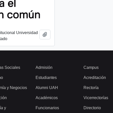
titucional Universidad
Add to clipboard
tado
as Sociales
Admisión
Campus
ho
Estudiantes
Acreditación
mía y Negocios
Alumni UAH
Rectoría
ción
Académicos
Vicerrectorías
ía y
Funcionarios
Directorio