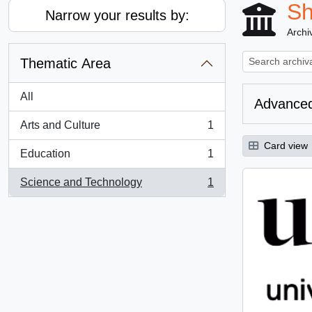
Sh
Narrow your results by:
Archiv
Thematic Area
All
Advanced
Arts and Culture
1
, 1 results
Card view
Education
1
, 1 results
Science and Technology
1
, 1 results