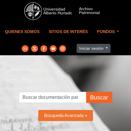
Skip to main content
QUIENES SOMOS
SITIOS DE INTERÉS
FONDOS
Iniciar sesión
Buscar
Búsqueda Avanzada »