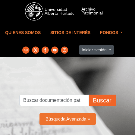
Skip to main content
QUIENES SOMOS
SITIOS DE INTERÉS
FONDOS
Iniciar sesión
Buscar
Búsqueda Avanzada »