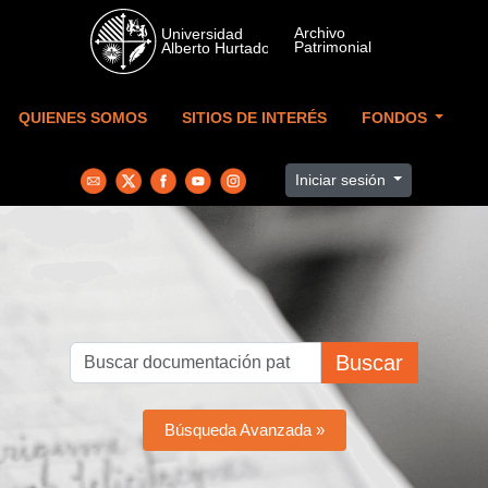
Skip to main content
QUIENES SOMOS
SITIOS DE INTERÉS
FONDOS
Iniciar sesión
Buscar
Búsqueda Avanzada »