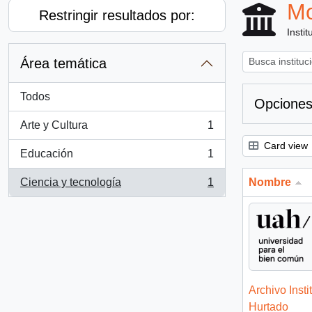
Mo
Restringir resultados por:
Instit
Área temática
Todos
Opciones
Arte y Cultura
1
, 1 resultados
Card view
Educación
1
, 1 resultados
Ciencia y tecnología
1
Nombre
, 1 resultados
Archivo Insti
Hurtado