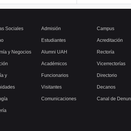
as Sociales
Admisión
Campus
ho
Estudiantes
Acreditación
mía y Negocios
Alumni UAH
Rectoría
ción
Académicos
Vicerrectorías
ía y
Funcionarios
Directorio
idades
Visitantes
Decanos
ogía
Comunicaciones
Canal de Denun
ería