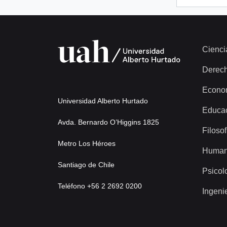
Cienci
Derec
Econo
Universidad Alberto Hurtado
Educa
Avda. Bernardo O’Higgins 1825
Filosof
Metro Los Héroes
Human
Santiago de Chile
Psicol
Teléfono +56 2 2692 0200
Ingeni