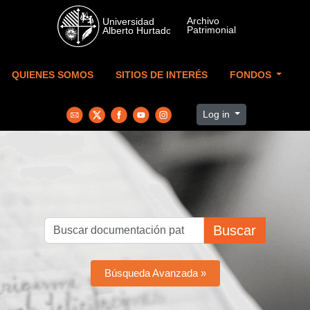
Skip to main content
QUIENES SOMOS
SITIOS DE INTERÉS
FONDOS
Log in
Buscar
Búsqueda Avanzada »