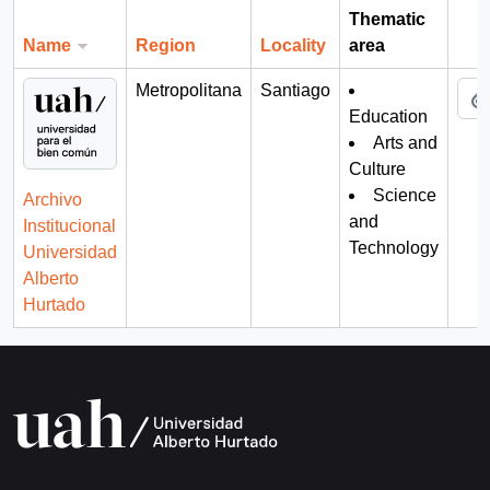
Thematic
Name
Region
Locality
area
Cli
Metropolitana
Santiago
Education
Arts and
Culture
Science
Archivo
and
Institucional
Technology
Universidad
Alberto
Hurtado