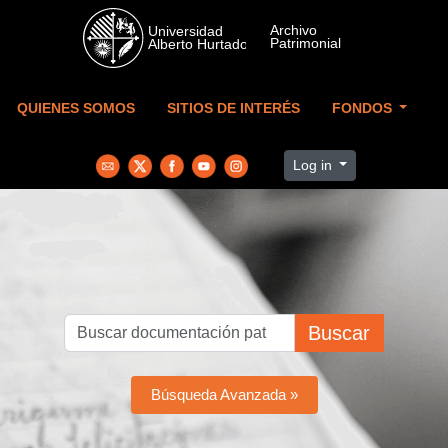
Skip to main content
QUIENES SOMOS
SITIOS DE INTERÉS
FONDOS
Log in
Buscar
Búsqueda Avanzada »