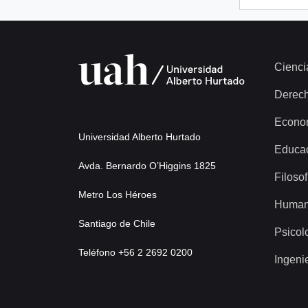
Cienci
Derec
Econo
Universidad Alberto Hurtado
Educa
Avda. Bernardo O’Higgins 1825
Filosof
Metro Los Héroes
Human
Santiago de Chile
Psicol
Teléfono +56 2 2692 0200
Ingeni