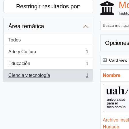
Mo
Restringir resultados por:
Instit
Área temática
Todos
Opciones
Arte y Cultura
1
, 1 resultados
Card view
Educación
1
, 1 resultados
Ciencia y tecnología
1
Nombre
, 1 resultados
Archivo Insti
Hurtado