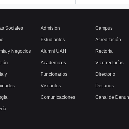
as Sociales
Admisión
Campus
ho
Estudiantes
Acreditación
mía y Negocios
Alumni UAH
Rectoría
ción
Académicos
Vicerrectorías
ía y
Funcionarios
Directorio
idades
Visitantes
Decanos
ogía
Comunicaciones
Canal de Denun
ería