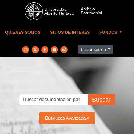
Skip to main content
QUIENES SOMOS
SITIOS DE INTERÉS
FONDOS
Iniciar sesión
Buscar
Búsqueda Avanzada »