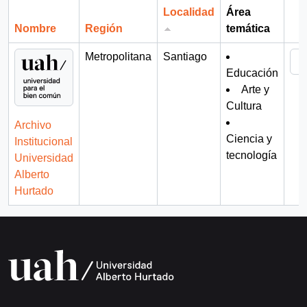
Localidad
Área
Nombre
Región
temática
Por
Metropolitana
Santiago
Educación
Arte y
Cultura
Archivo
Ciencia y
Institucional
tecnología
Universidad
Alberto
Hurtado