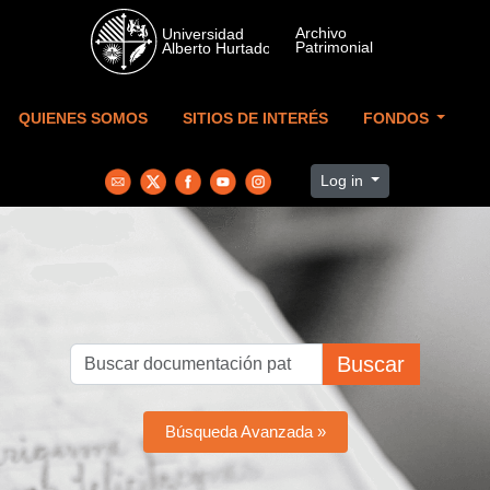
Skip to main content
QUIENES SOMOS
SITIOS DE INTERÉS
FONDOS
Log in
Buscar
Búsqueda Avanzada »