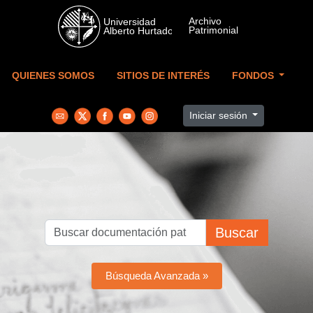
Skip to main content
QUIENES SOMOS
SITIOS DE INTERÉS
FONDOS
Iniciar sesión
Buscar
Búsqueda Avanzada »