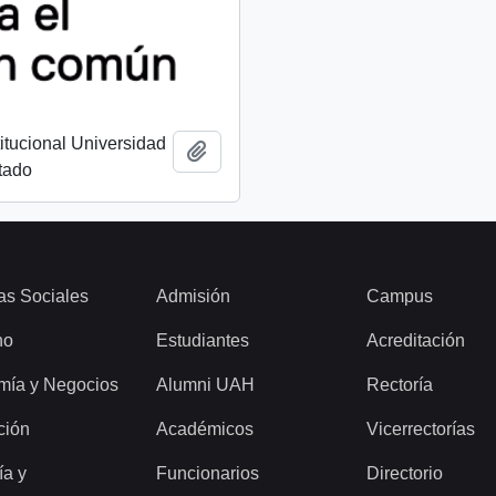
titucional Universidad
Añadir al portapapeles
tado
as Sociales
Admisión
Campus
ho
Estudiantes
Acreditación
mía y Negocios
Alumni UAH
Rectoría
ción
Académicos
Vicerrectorías
ía y
Funcionarios
Directorio