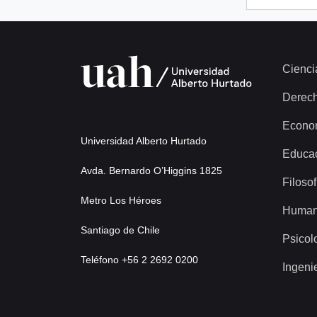
Cienci
Derec
Econo
Universidad Alberto Hurtado
Educa
Avda. Bernardo O’Higgins 1825
Filosof
Metro Los Héroes
Human
Santiago de Chile
Psicol
Teléfono +56 2 2692 0200
Ingeni