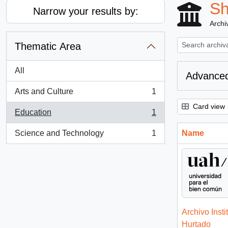
Sh
Narrow your results by:
Archiv
Thematic Area
All
Advanced
Arts and Culture
1
, 1 results
Card view
Education
1
, 1 results
Science and Technology
1
Name
, 1 results
Archivo Insti
Hurtado