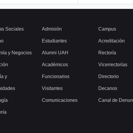
as Sociales
Admisión
Campus
ho
Estudiantes
Acreditación
mía y Negocios
Alumni UAH
Rectoría
ción
Académicos
Vicerrectorías
ía y
Funcionarios
Directorio
idades
Visitantes
Decanos
ogía
Comunicaciones
Canal de Denun
ería