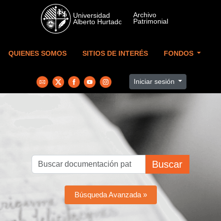
Skip to main content
QUIENES SOMOS
SITIOS DE INTERÉS
FONDOS
Iniciar sesión
Buscar
Búsqueda Avanzada »