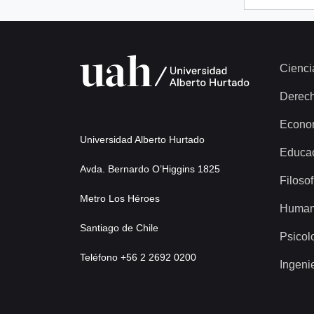
Cienci
Derec
Econo
Universidad Alberto Hurtado
Educa
Avda. Bernardo O’Higgins 1825
Filosof
Metro Los Héroes
Human
Santiago de Chile
Psicol
Teléfono +56 2 2692 0200
Ingeni