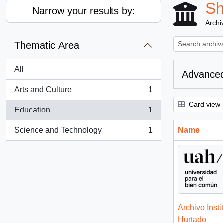
Sh
Narrow your results by:
Archiv
Thematic Area
All
Advanced
Arts and Culture
1
, 1 results
Card view
Education
1
, 1 results
Science and Technology
1
Name
, 1 results
Archivo Insti
Hurtado