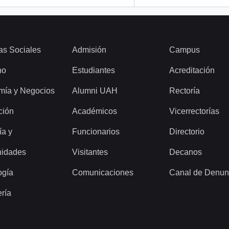
as Sociales
Admisión
Campus
ho
Estudiantes
Acreditación
mía y Negocios
Alumni UAH
Rectoría
ción
Académicos
Vicerrectorías
ía y
Funcionarios
Directorio
idades
Visitantes
Decanos
ogía
Comunicaciones
Canal de Denun
ería