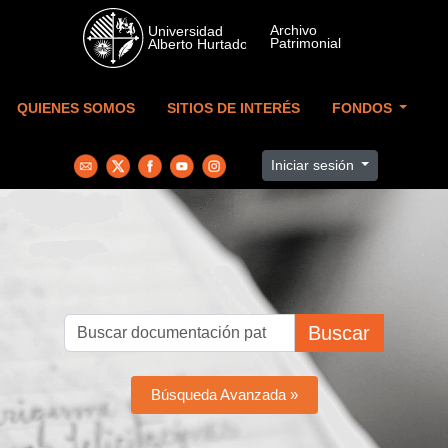
Skip to main content
QUIENES SOMOS
SITIOS DE INTERÉS
FONDOS
Iniciar sesión
Buscar
Búsqueda Avanzada »