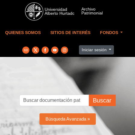
Skip to main content
QUIENES SOMOS
SITIOS DE INTERÉS
FONDOS
Iniciar sesión
Buscar
Búsqueda Avanzada »