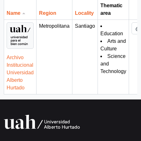
Thematic
Name
Region
Locality
area
Cli
Metropolitana
Santiago
Education
Arts and
Culture
Science
Archivo
and
Institucional
Technology
Universidad
Alberto
Hurtado