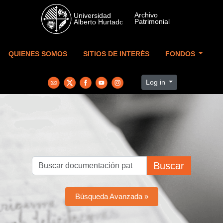
Skip to main content
QUIENES SOMOS
SITIOS DE INTERÉS
FONDOS
Log in
Buscar
Búsqueda Avanzada »