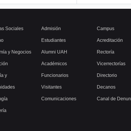
as Sociales
Admisión
Campus
ho
Estudiantes
Acreditación
mía y Negocios
Alumni UAH
Rectoría
ción
Académicos
Vicerrectorías
ía y
Funcionarios
Directorio
idades
Visitantes
Decanos
ogía
Comunicaciones
Canal de Denun
ería