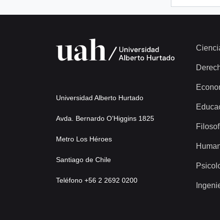
Cienci
Derec
Econo
Universidad Alberto Hurtado
Educa
Avda. Bernardo O’Higgins 1825
Filosof
Metro Los Héroes
Human
Santiago de Chile
Psicol
Teléfono +56 2 2692 0200
Ingeni